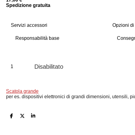
Spedizione gratuita
Servizi accessori
Opzioni di 
Disabilitato
Scatola grande
per es. dispositivi elettronici di grandi dimensioni, utensili, p
C
C
C
o
o
o
n
n
n
d
d
d